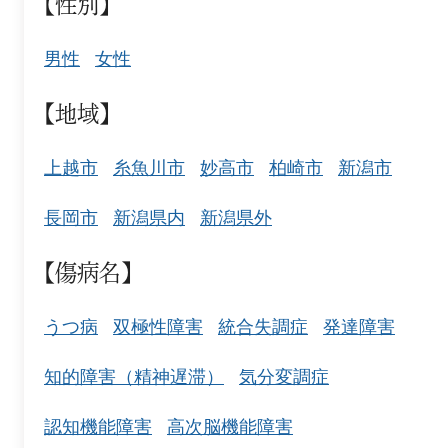
【性別】
男性
女性
【地域】
上越市
糸魚川市
妙高市
柏崎市
新潟市
長岡市
新潟県内
新潟県外
【傷病名】
うつ病
双極性障害
統合失調症
発達障害
知的障害（精神遅滞）
気分変調症
認知機能障害
高次脳機能障害