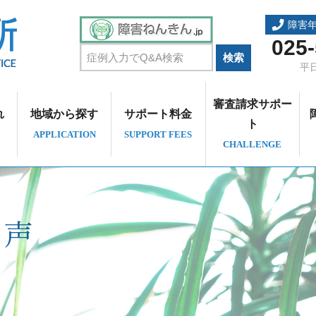
障害
025
平日
審査請求サポー
れ
地域から探す
サポート料金
ト
APPLICATION
SUPPORT FEES
CHALLENGE
の声