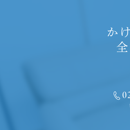
か
全
0